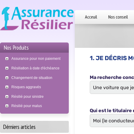
Acceuil
Nos conseil
Nos Produits
Assurance pour non paiement
Résiliation à date d'échéance
Changement de situation
Risques aggravés
Résilié pour sinistre
Résilié pour malus
Dérniers articles