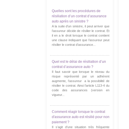
Quelles sont les procédures de
résiliation d’un contrat d’assurance
auto après un sinistre ?
A la suite d’un sinistre, il peut arriver que
l’assureur décide de résilier le contrat. Et
il en a le droit lorsque le contrat contient
une clause indiquant que l’assureur peut
résilier le contrat d’assurance...
Quel est le délai de résiliation d’un
contrat d’assurance auto ?
Il faut savoir que lorsque le niveau du
risque représenté par un adhérent
augmente, l’assureur a la possibilité de
résilier le contrat. Ainsi l’article L113-4 du
code des assurances (version en
vigueur...
Comment réagir lorsque le contrat
d'assurance auto est résilié pour non
paiement ?
Il s’agit d’une situation très fréquente