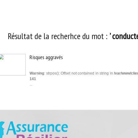
ésultat de la recherhce du mot :
' conducte
Risques aggravés
Warning
: strpos(): Offset not contained in string in
/var/www/clie
141
...