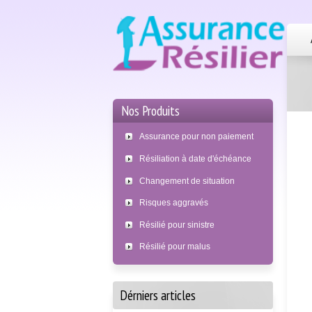
Nos Produits
Assurance pour non paiement
Résiliation à date d'échéance
Changement de situation
Risques aggravés
Résilié pour sinistre
Résilié pour malus
Dérniers articles