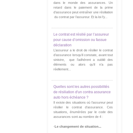
dans le monde des assurances. Un
retard dans le paiement de la prime
d’assurance peut entraîner une résiliation
du contrat par l’assureur. Et la loi l’y...
Le contrat est résilié par l’assureur
pour cause d’omission ou fassue
déclaration
L’assureur a le droit de résilier le contrat
d’assurance lorsqu’il constate, avant tout
sinistre, que l’adhérent a oublié des
éléments ou alors qu’il n’a pas
réellement...
Quelles sont les autres possibilités
de résiliation d'un contra assurance
auto hors échéance ?
Il existe des situations où l’assureur peut
résilier le contrat d’assurance. Ces
situations, énumérées par le code des
assurances sont au nombre de 4 :
-
Le changement de situation...