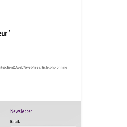
ur '
nts/client1/web7/web/lirearticle.php
on line
Newsletter
Email: