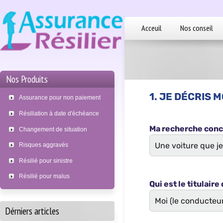
Acceuil
Nos conseil
Nos Produits
Assurance pour non paiement
Résiliation à date d'échéance
Changement de situation
Risques aggravés
Résilié pour sinistre
Résilié pour malus
Dérniers articles