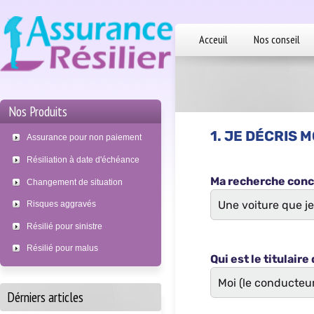
Acceuil
Nos conseil
Nos Produits
Assurance pour non paiement
Résiliation à date d'échéance
Changement de situation
Risques aggravés
Résilié pour sinistre
Résilié pour malus
Dérniers articles