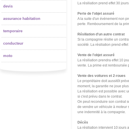
La résiliation prend effet 30 jou
devis
Perte de l'objet assuré
assurance habitation
A la suite d'un événement non prév
perte. Remboursement de la prim
temporaire
Résiliation d'un autre contrat
Si la compagnie résilie un contrat 
conducteur
soci
été
. La résiliation prend eff
Vente de l'objet assuré
moto
La résiliation prendra effet 10 jo
vente. La prime est remboursée 
Vente des voitures et 2-roues
Le propriétaire doit aussitôt pré
moment, la garantie ne joue plus,
La résiliation est possible avec 
si c'est prévu dans le contrat.
On peut reconduire son contrat su
de vendre un véhicule à moteur sa
une indemnité à la compagnie.
Décès
La résiliation intervient 10 jours