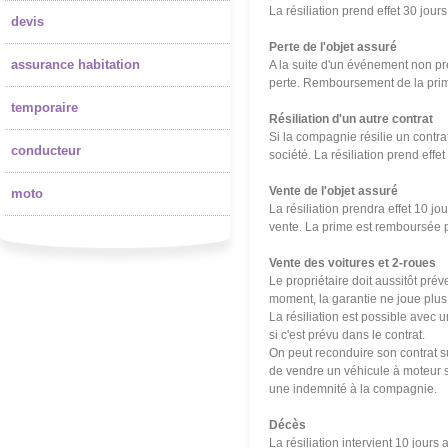
La résiliation prend effet 30 jou
devis
Perte de l'objet assuré
assurance habitation
A la suite d'un événement non prév
perte. Remboursement de la prim
temporaire
Résiliation d'un autre contrat
Si la compagnie résilie un contrat 
conducteur
soci
été
. La résiliation prend eff
Vente de l'objet assuré
moto
La résiliation prendra effet 10 jo
vente. La prime est remboursée 
Vente des voitures et 2-roues
Le propriétaire doit aussitôt pré
moment, la garantie ne joue plus,
La résiliation est possible avec 
si c'est prévu dans le contrat.
On peut reconduire son contrat su
de vendre un véhicule à moteur sa
une indemnité à la compagnie.
Décès
La résiliation intervient 10 jours