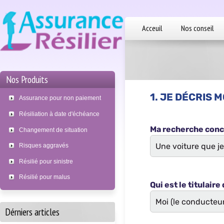
Acceuil
Nos conseil
Nos Produits
Assurance pour non paiement
Résiliation à date d'échéance
Changement de situation
Risques aggravés
Résilié pour sinistre
Résilié pour malus
Dérniers articles