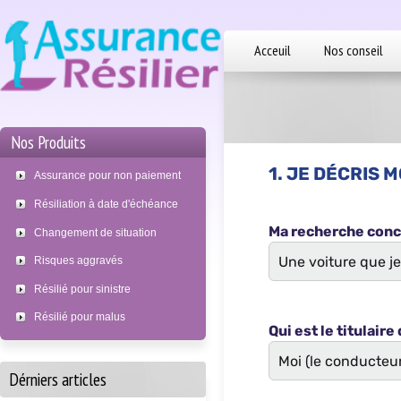
Acceuil
Nos conseil
Nos Produits
Assurance pour non paiement
Résiliation à date d'échéance
Changement de situation
Risques aggravés
Résilié pour sinistre
Résilié pour malus
Dérniers articles