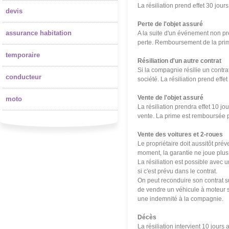
La résiliation prend effet 30 jou
devis
Perte de l'objet assuré
assurance habitation
A la suite d'un événement non prév
perte. Remboursement de la prim
temporaire
Résiliation d'un autre contrat
Si la compagnie résilie un contrat 
conducteur
soci
été
. La résiliation prend eff
Vente de l'objet assuré
moto
La résiliation prendra effet 10 jo
vente. La prime est remboursée 
Vente des voitures et 2-roues
Le propriétaire doit aussitôt pré
moment, la garantie ne joue plus,
La résiliation est possible avec 
si c'est prévu dans le contrat.
On peut reconduire son contrat su
de vendre un véhicule à moteur sa
une indemnité à la compagnie.
Décès
La résiliation intervient 10 jours