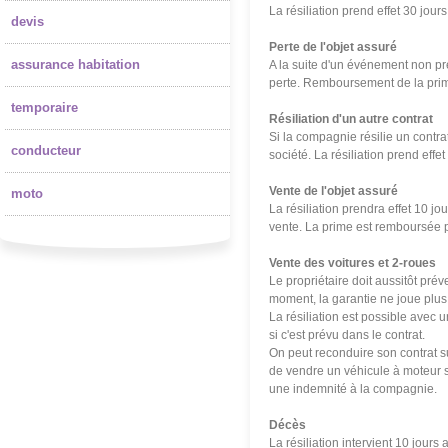
La résiliation prend effet 30 jou
devis
Perte de l'objet assuré
assurance habitation
A la suite d'un événement non prév
perte. Remboursement de la prim
temporaire
Résiliation d'un autre contrat
Si la compagnie résilie un contrat 
conducteur
soci
été
. La résiliation prend eff
Vente de l'objet assuré
moto
La résiliation prendra effet 10 jo
vente. La prime est remboursée 
Vente des voitures et 2-roues
Le propriétaire doit aussitôt pré
moment, la garantie ne joue plus,
La résiliation est possible avec 
si c'est prévu dans le contrat.
On peut reconduire son contrat su
de vendre un véhicule à moteur sa
une indemnité à la compagnie.
Décès
La résiliation intervient 10 jours