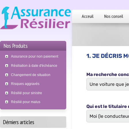
Acceuil
Nos conseil
Nos Produits
Assurance pour non paiement
Résiliation à date d'échéance
Changement de situation
Risques aggravés
Résilié pour sinistre
Résilié pour malus
Dérniers articles