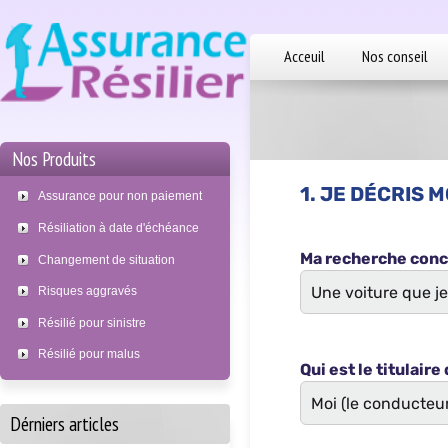
Acceuil
Nos conseil
Nos Produits
Assurance pour non paiement
Résiliation à date d'échéance
Changement de situation
Risques aggravés
Résilié pour sinistre
Résilié pour malus
Dérniers articles