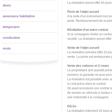
La résiliation prend effet 30 jou
devis
Perte de l'objet assuré
assurance habitation
A la suite d'un événement non prév
perte. Remboursement de la prim
temporaire
Résiliation d'un autre contrat
Si la compagnie résilie un contrat 
conducteur
soci
été
. La résiliation prend eff
Vente de l'objet assuré
moto
La résiliation prendra effet 10 jo
vente. La prime est remboursée 
Vente des voitures et 2-roues
Le propriétaire doit aussitôt pré
moment, la garantie ne joue plus,
La résiliation est possible avec 
si c'est prévu dans le contrat.
On peut reconduire son contrat su
de vendre un véhicule à moteur sa
une indemnité à la compagnie.
Décès
La résiliation intervient 10 jours