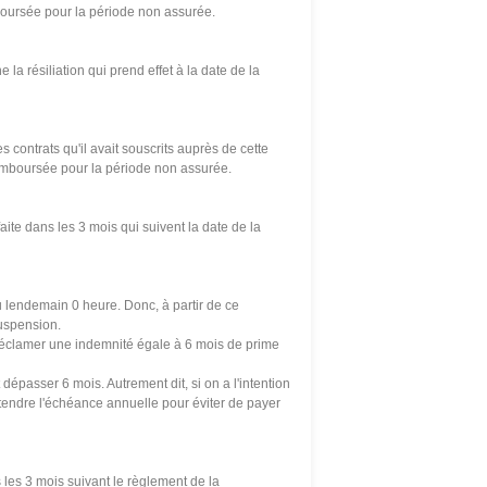
mboursée pour la période non assurée.
 la résiliation qui prend effet à la date de la
es contrats qu'il avait s
ous
crits auprès de cette
t remboursée pour la période non assurée.
faite dans les 3 mois qui suivent la date de la
du lendemain 0 heure. Donc, à
par
tir de ce
suspension.
e réclamer une indemnité égale à 6 mois de prime
épasser 6 mois. Autrement dit, si on a l'intention
ttendre l'échéance annuelle pour éviter de payer
s les 3 mois suivant le règlement de la