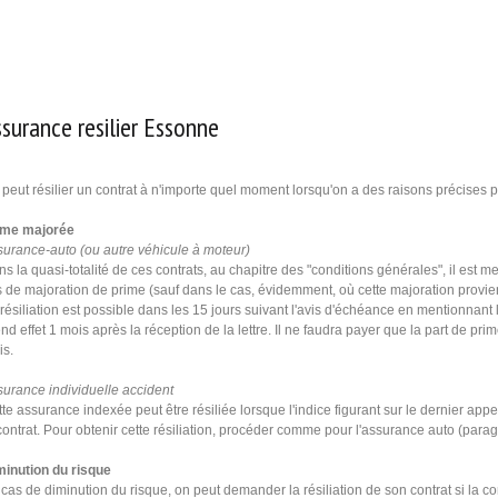
surance resilier Essonne
peut résilier un contrat à n'importe quel moment lorsqu'on a des raisons précises po
ime majorée
urance-auto (ou autre véhicule à moteur)
s la quasi-totalité de ces contrats, au chapitre des "conditions générales", il est m
 de majoration de prime (sauf dans le cas, évidemment, où cette majoration provie
résiliation est possible dans les 15 jours suivant l'avis d'échéance en mentionnant 
nd effet 1 mois après la réception de la lettre. Il ne faudra payer que la
par
t de prim
is.
urance individuelle accident
te assurance indexée peut être
résilié
e lorsque l'indice figurant sur le dernier app
contrat. Pour obtenir cette résiliation, procéder comme pour l'assurance auto (
par
ag
minution du risque
cas de diminution du risque, on peut demander la résiliation de son contrat si la 