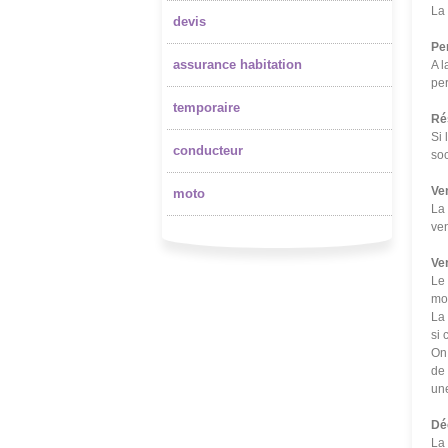
La 
devis
Per
assurance habitation
A l
pe
temporaire
Rés
Si 
conducteur
soc
Ven
moto
La 
ven
Ve
Le 
mom
La 
si 
On 
de 
un
Dé
La 