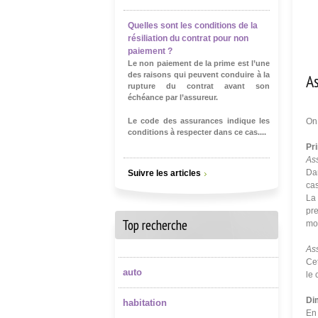
Quelles sont les conditions de la
résiliation du contrat pour non
paiement ?
Le non paiement de la prime est l’une
As
des raisons qui peuvent conduire à la
rupture du contrat avant son
échéance par l’assureur.
Le code des assurances indique les
On 
conditions à respecter dans ce cas....
Pr
Ass
Dan
Suivre les articles
cas
La 
pre
Top recherche
mo
Ass
Cet
auto
le 
Di
habitation
En 