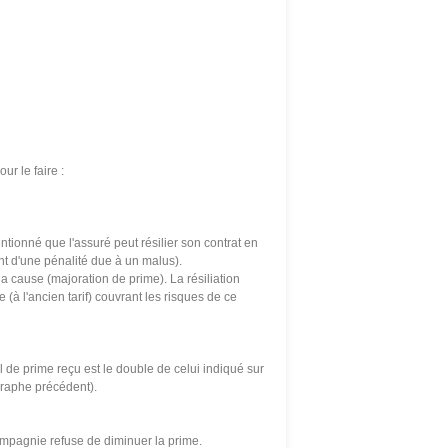
ur le faire :
entionné que l'assuré peut résilier son contrat en
nt d'une pénalité due à un malus).
la cause (majoration de prime). La résiliation
e (à l'ancien tarif) couvrant les risques de ce
el de prime reçu est le double de celui indiqué sur
raphe précédent).
compagnie refuse de diminuer la prime.