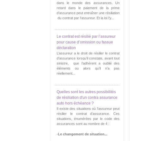
dans le monde des assurances. Un
retard dans le paiement de la prime
d’assurance peut entraîner une résiliation
du contrat par l’assureur. Et la loi l’y...
Le contrat est résilié par l’assureur
pour cause d’omission ou fassue
déclaration
L’assureur a le droit de résilier le contrat
d’assurance lorsqu’il constate, avant tout
sinistre, que l’adhérent a oublié des
éléments ou alors qu’il n’a pas
réellement...
Quelles sont les autres possibilités
de résiliation d'un contra assurance
auto hors échéance ?
Il existe des situations où l’assureur peut
résilier le contrat d’assurance. Ces
situations, énumérées par le code des
assurances sont au nombre de 4 :
-
Le changement de situation...