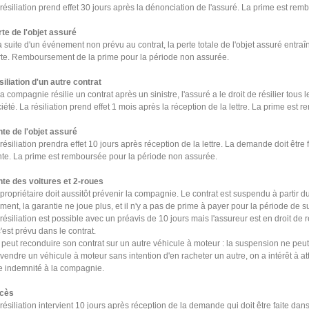
résiliation prend effet 30 jours après la dénonciation de l'assuré. La prime est re
te de l'objet assuré
a suite d'un événement non prévu au contrat, la perte totale de l'objet assuré entraîne
rte. Remboursement de la prime pour la période non assurée.
iliation d'un autre contrat
la compagnie résilie un contrat après un sinistre, l'assuré a le droit de résilier t
ous
l
i
été
. La résiliation prend effet 1 mois après la réception de la lettre. La prime es
te de l'objet assuré
résiliation prendra effet 10 jours après réception de la lettre. La demande doit être 
te. La prime est remboursée pour la période non assurée.
nte des voitures et 2-roues
propriétaire doit aussitôt prévenir la compagnie. Le contrat est suspendu à
par
tir 
ent, la garantie ne joue plus, et il n'y a pas de prime à payer pour la période de 
résiliation est possible avec un préavis de 10 jours mais l'assureur est en droit d
c'est prévu dans le contrat.
peut reconduire son contrat sur un autre véhicule à moteur : la suspension ne peut d
vendre un véhicule à moteur sans intention d'en racheter un autre, on a intérêt à a
e indemnité à la compagnie.
cès
résiliation intervient 10 jours après réception de la demande qui doit être faite dan