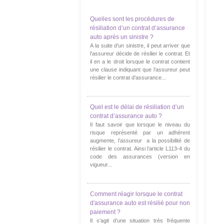
Quelles sont les procédures de
résiliation d’un contrat d’assurance
auto après un sinistre ?
A la suite d’un sinistre, il peut arriver que
l’assureur décide de résilier le contrat. Et
il en a le droit lorsque le contrat contient
une clause indiquant que l’assureur peut
résilier le contrat d’assurance...
Quel est le délai de résiliation d’un
contrat d’assurance auto ?
Il faut savoir que lorsque le niveau du
risque représenté par un adhérent
augmente, l’assureur a la possibilité de
résilier le contrat. Ainsi l’article L113-4 du
code des assurances (version en
vigueur...
Comment réagir lorsque le contrat
d'assurance auto est résilié pour non
paiement ?
Il s’agit d’une situation très fréquente