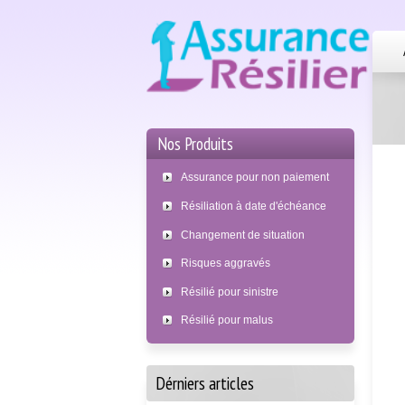
Nos Produits
Assurance pour non paiement
Résiliation à date d'échéance
Changement de situation
Risques aggravés
Résilié pour sinistre
Résilié pour malus
Dérniers articles