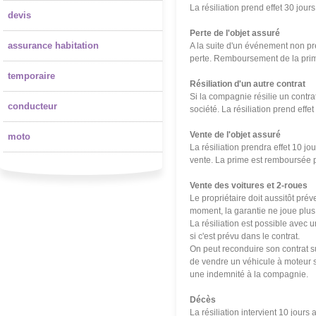
La résiliation prend effet 30 jou
devis
Perte de l'objet assuré
assurance habitation
A la suite d'un événement non prév
perte. Remboursement de la prim
temporaire
Résiliation d'un autre contrat
Si la compagnie résilie un contrat 
conducteur
soci
été
. La résiliation prend eff
Vente de l'objet assuré
moto
La résiliation prendra effet 10 jo
vente. La prime est remboursée 
Vente des voitures et 2-roues
Le propriétaire doit aussitôt pré
moment, la garantie ne joue plus,
La résiliation est possible avec 
si c'est prévu dans le contrat.
On peut reconduire son contrat su
de vendre un véhicule à moteur sa
une indemnité à la compagnie.
Décès
La résiliation intervient 10 jours