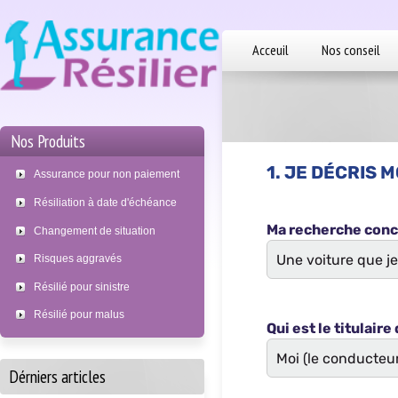
Acceuil
Nos conseil
Nos Produits
Assurance pour non paiement
Résiliation à date d'échéance
Changement de situation
Risques aggravés
Résilié pour sinistre
Résilié pour malus
Dérniers articles